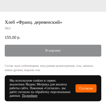
Хлеб «Франц. деревенский»
SKU:
155,00
р.
В корзину
Состав: мука хлебопекарная, мука ржаная цельнозерновая, соль, закваска,
живые дрожжи, морская соль
Вес: 330/660 г
Мы используем cookies и сервис
аналитики Яндекс.Метрика для анализа
работы сайта. Нажимая «Согласен», вы
Согласен
даёте согласие на обработку персональных
данных.
Подробнее