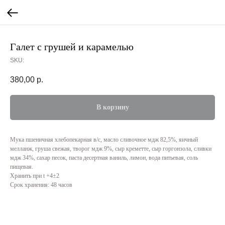
Галет с грушей и карамелью
SKU:
380,00
р.
В корзину
Мука пшеничная хлебопекарная в/с, масло сливочное мдж 82,5%, яичный
мелланж, груша свежая, творог мдж 9%, сыр креметте, сыр горгонзола, сливки
мдж 34%, сахар песок, паста десертная ваниль, лимон, вода питьевая, соль
пищевая.
Хранить при t +4±2
Срок хранения: 48 часов