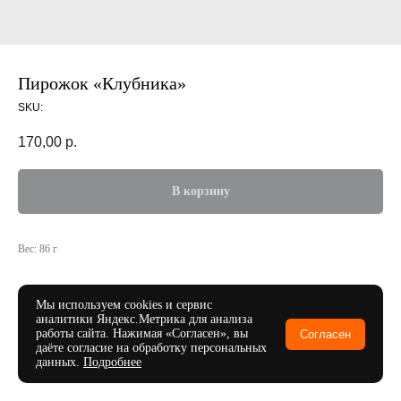
Пирожок «‎Клубника»‎
SKU:
170,00
р.
В корзину
Вес: 86 г
Мы используем cookies и сервис
аналитики Яндекс.Метрика для анализа
работы сайта. Нажимая «Согласен», вы
Согласен
даёте согласие на обработку персональных
данных.
Подробнее