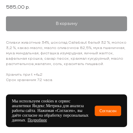
585,00
р.
В корзину
Сливки животные 34%, шоколад Callebaut белый 32 %, молоко
3,2 %, какао-масло, масло сливочное 82,5%, мука пшеничная,
мука миндальная, фисташка изумрудная, яичный желток,
вафельная крошка, сахар песок, крахмал кукурузный, масло
растительное,желатин, соль, краситель пищевой.
Хранить при t +4±2
Срок хранения: 72 часа
Мы используем cookies и сервис
аналитики Яндекс.Метрика для анализа
работы сайта. Нажимая «Согласен», вы
Согласен
даёте согласие на обработку персональных
данных.
Подробнее