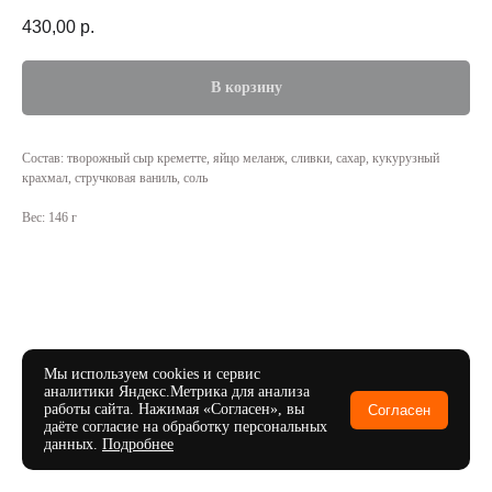
430,00
р.
В корзину
Состав: творожный сыр креметте, яйцо меланж, сливки, сахар, кукурузный
крахмал, стручковая ваниль, соль
Вес: 146 г
Мы используем cookies и сервис
аналитики Яндекс.Метрика для анализа
работы сайта. Нажимая «Согласен», вы
Согласен
даёте согласие на обработку персональных
данных.
Подробнее