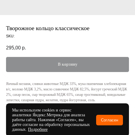
Творожное кольцо классическое
SKU:
295,00
р.
В корзину
Яичный меланж, сливки животные МДЖ 33%, мука пшеничная хлебопекарная
в/с, молоко МДЖ 3,2%, масло сливочное МДЖ 82,5%, йогурт греческий МДЖ
2%, сахар песок, сыр творожный МДЖ 65%, сахар тростниковый, миндальные
лепестки, сахарная пудра, желатин, пудра йогуртовая, соль.
Пищевая ценность в 100 г продукта: белки - 7 г, жиры - 20 г, углеводы - 31 г.
Мы используем cookies и сервис
Калорийность / энергетическая ценность: 330 ккал / 1390 кДж.
аналитики Яндекс.Метрика для анализа
Хранить при t +4±2
работы сайта. Нажимая «Согласен», вы
Согласен
Срок хранения: 72 часа
даёте согласие на обработку персональных
данных.
Подробнее