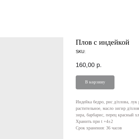
Плов с индейкой
SKU:
160,00
р.
В корзину
Индейка бедро, рис д/плова, лук 
растительное, масло зигир д/пло
зира, барбарис, перец красный х
Хранить при t +4±2
Срок хранения: 36 часов