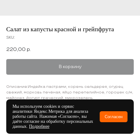
Салат из капусты красной и грейпфрута
SKU:
220,00
р.
В корзину
Описание:Индейка пастрами, корень сельдерея, огурец
свежий, морковь печёная, яйцо перепелийное, горошек с/м,
майонез, йогурт греческий, микрозелень.
Хранить при t +4±2
Мы используем cookies и сервис
Срок хранения: 12 часов
аналитики Яндекс.Метрика для анализа
работы сайта. Нажимая «Согласен», вы
Согласен
даёте согласие на обработку персональных
данных.
Подробнее