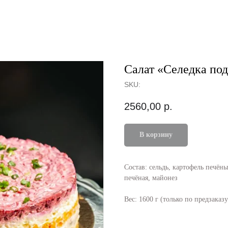
Салат «Селедка по
SKU:
2560,00
р.
В корзину
Состав: сельдь, картофель печён
печёная, майонез
Вес: 1600 г (только по предзаказу