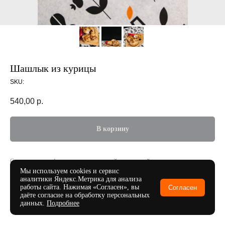
Шашлык из курицы
SKU:
540,00
р.
В корзину
Состав: куриное филе, апельсин, соль, майонез, черный перец, тимьян
Мы используем cookies и сервис
аналитики Яндекс.Метрика для анализа
Порция: 200 г
работы сайта. Нажимая «Согласен», вы
Согласен
даёте согласие на обработку персональных
данных.
Подробнее