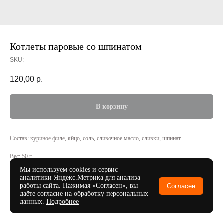
Котлеты паровые со шпинатом
SKU:
120,00
р.
В корзину
Состав: куриное филе, яйцо, соль, сливочное масло, сливки, шпинат
Вес: 50 г
Мы используем cookies и сервис
аналитики Яндекс.Метрика для анализа
работы сайта. Нажимая «Согласен», вы
Согласен
даёте согласие на обработку персональных
данных.
Подробнее