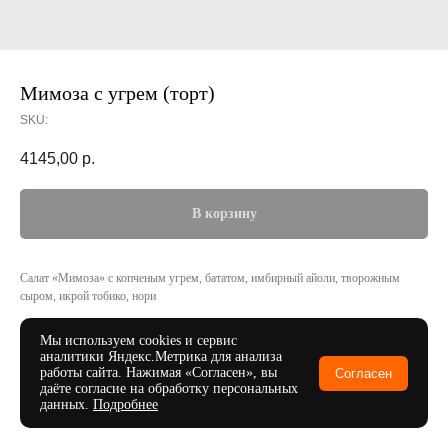
Мимоза с угрем (торт)
SKU:
4145,00
р.
В корзину
Салат «Мимоза» с копченым угрем, бататом, имбирный айоли, творожным
сыром, икрой тобико, нори
Порция: 1036 г
Мы используем cookies и сервис
аналитики Яндекс.Метрика для анализа
работы сайта. Нажимая «Согласен», вы
Согласен
даёте согласие на обработку персональных
данных.
Подробнее