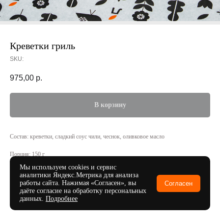
Креветки гриль
SKU:
975,00
р.
В корзину
Состав: креветки, сладкий соус чили, чеснок, оливковое масло
Порция: 150 г
Мы используем cookies и сервис
аналитики Яндекс.Метрика для анализа
работы сайта. Нажимая «Согласен», вы
Согласен
даёте согласие на обработку персональных
данных.
Подробнее